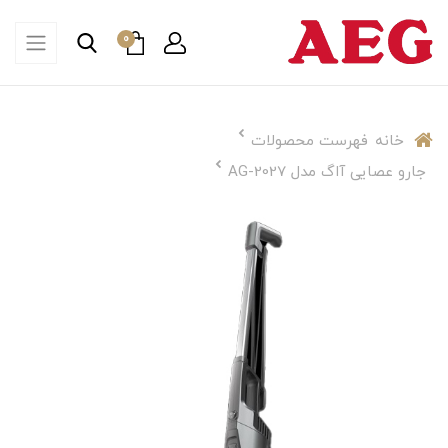
0
خانه
فهرست محصولات
جارو عصایی آاگ مدل AG-2027