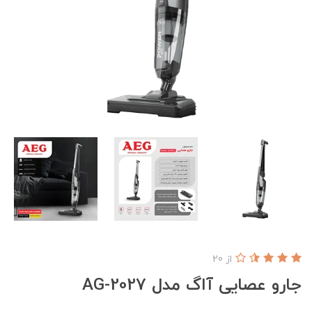
از 20
جارو عصایی آاگ مدل AG-2027