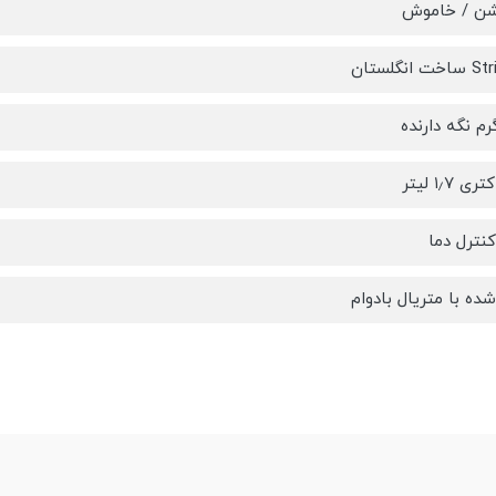
شن / خاموش
رم نگه دارنده
۱٫۷ لیتر
نترل دما
ه با متریال بادوام