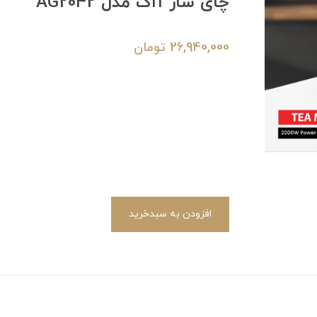
چای ساز آاگ مدل AG2042
26,940,000
تومان
افزودن به سبدخرید