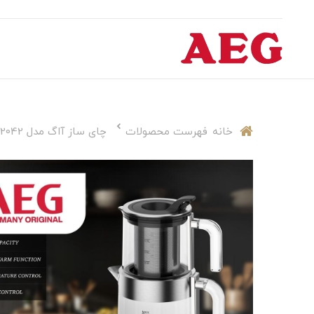
خانه
فهرست محصولات
چای ساز آاگ مدل AG2042