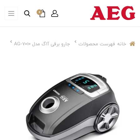
0
خانه
فهرست محصولات
جارو برقی آاگ مدل AG-7010