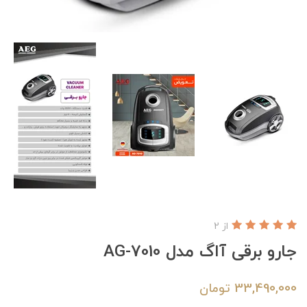
از 2
جارو برقی آاگ مدل AG-7010
33,490,000
تومان